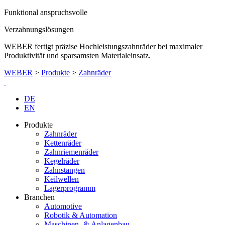
Funktional anspruchsvolle
Verzahnungslösungen
WEBER fertigt präzise Hochleistungszahnräder bei maximaler
Produktivität und sparsamsten Materialeinsatz.
WEBER
>
Produkte
>
Zahnräder
DE
EN
Produkte
Zahnräder
Kettenräder
Zahnriemenräder
Kegelräder
Zahnstangen
Keilwellen
Lagerprogramm
Branchen
Automotive
Robotik & Automation
Maschinen- & Anlagenbau