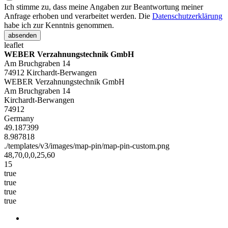
Ich stimme zu, dass meine Angaben zur Beantwortung meiner
Anfrage erhoben und verarbeitet werden. Die
Datenschutzerklärung
habe ich zur Kenntnis genommen.
absenden
leaflet
WEBER Verzahnungstechnik GmbH
Am Bruchgraben 14
74912 Kirchardt-Berwangen
WEBER Verzahnungstechnik GmbH
Am Bruchgraben 14
Kirchardt-Berwangen
74912
Germany
49.187399
8.987818
./templates/v3/images/map-pin/map-pin-custom.png
48,70,0,0,25,60
15
true
true
true
true