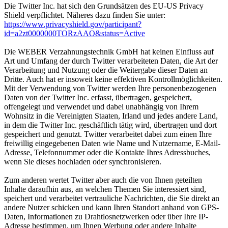
Die Twitter Inc. hat sich den Grundsätzen des EU-US Privacy
Shield verpflichtet. Näheres dazu finden Sie unter:
https://www.privacyshield.gov/participant?
id=a2zt0000000TORzAAO&status=Active
Die WEBER Verzahnungstechnik GmbH hat keinen Einfluss auf
Art und Umfang der durch Twitter verarbeiteten Daten, die Art der
Verarbeitung und Nutzung oder die Weitergabe dieser Daten an
Dritte. Auch hat er insoweit keine effektiven Kontrollmöglichkeiten.
Mit der Verwendung von Twitter werden Ihre personenbezogenen
Daten von der Twitter Inc. erfasst, übertragen, gespeichert,
offengelegt und verwendet und dabei unabhängig von Ihrem
Wohnsitz in die Vereinigten Staaten, Irland und jedes andere Land,
in dem die Twitter Inc. geschäftlich tätig wird, übertragen und dort
gespeichert und genutzt. Twitter verarbeitet dabei zum einen Ihre
freiwillig eingegebenen Daten wie Name und Nutzername, E-Mail-
Adresse, Telefonnummer oder die Kontakte Ihres Adressbuches,
wenn Sie dieses hochladen oder synchronisieren.
Zum anderen wertet Twitter aber auch die von Ihnen geteilten
Inhalte daraufhin aus, an welchen Themen Sie interessiert sind,
speichert und verarbeitet vertrauliche Nachrichten, die Sie direkt an
andere Nutzer schicken und kann Ihren Standort anhand von GPS-
Daten, Informationen zu Drahtlosnetzwerken oder über Ihre IP-
Adresse bestimmen, um Ihnen Werbung oder andere Inhalte