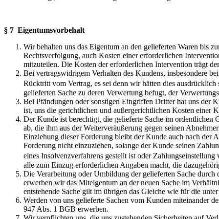
§ 7 Eigentumsvorbehalt
Wir behalten uns das Eigentum an den gelieferten Waren bis zu
Rechtsverfolgung, auch Kosten einer erforderlichen Interventio
mitzuteilen. Die Kosten der erforderlichen Intervention trägt d
Bei vertragswidrigem Verhalten des Kundens, insbesondere bei 
Rücktritt vom Vertrag, es sei denn wir hätten dies ausdrücklich
gelieferten Sache zu deren Verwertung befugt, der Verwertung
Bei Pfändungen oder sonstigen Eingriffen Dritter hat uns der 
ist, uns die gerichtlichen und außergerichtlichen Kosten einer
Der Kunde ist berechtigt, die gelieferte Sache im ordentlichen 
ab, die ihm aus der Weiterveräußerung gegen seinen Abnehmer 
Einziehung dieser Forderung bleibt der Kunde auch nach der Abt
Forderung nicht einzuziehen, solange der Kunde seinen Zahlun
eines Insolvenzverfahrens gestellt ist oder Zahlungseinstellung
alle zum Einzug erforderlichen Angaben macht, die dazugehörig
Die Verarbeitung oder Umbildung der gelieferten Sache durch 
erwerben wir das Miteigentum an der neuen Sache im Verhältnis
entstehende Sache gilt im übrigen das Gleiche wie für die unte
Werden von uns gelieferte Sachen vom Kunden miteinander derges
947 Abs. 1 BGB erwerben.
Wir verpflichten uns, die uns zustehenden Sicherheiten auf Ver