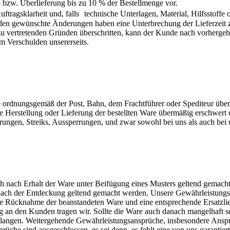
 bzw. Überlieferung bis zu 10 % der Bestellmenge vor.
Auftragsklarheit und, falls technische Unterlagen, Material, Hilfssto
unden gewünschte Änderungen haben eine Unterbrechung der Lieferzeit
 zu vertretenden Gründen überschritten, kann der Kunde nach vorherge
m Verschulden unsererseits.
re ordnungsgemäß der Post, Bahn, dem Frachtführer oder Spediteur übe
e Herstellung oder Lieferung der bestellten Ware übermäßig erschwert
ngen, Streiks, Aussperrungen, und zwar sowohl bei uns als auch bei u
h nach Erhalt der Ware unter Beifügung eines Musters geltend gemach
h der Entdeckung geltend gemacht werden. Unsere Gewährleistungspfl
ie Rücknahme der beanstandeten Ware und eine entsprechende Ersatzli
g an den Kunden tragen wir. Sollte die Ware auch danach mangelhaft s
langen. Weitergehende Gewährleistungsansprüche, insbesondere Ansprü
üche sind ausgeschlossen, es sei denn, es fehlt eine von uns garantier