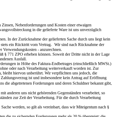
ich Zinsen, Nebenforderungen und Kosten einer etwaigen
angsvollstreckung in die gelieferte Ware ist uns unverzüglich
en. In der Zurücknahme der gelieferten Sache durch uns liegt kein
egt stets ein Rücktritt vom Vertrag. Wir sind nach Rücknahme der
ener Verwendungskosten - anzurechnen.
mäß § 771 ZPO erheben können. Soweit der Dritte nicht in der Lage
andenen Ausfall.
e Forderungen in Höhe des Faktura-Endbetrages (einschließlich MWSt.)
hne oder nach Verarbeitung weiterverkauft worden ist. Zur
bleibt hiervon unberührt. Wir verpflichten uns jedoch, die
 Zahlungsverzug ist und insbesondere kein Antrag auf Eröffnung
e uns die abgetretenen Forderungen und deren Schuldner bekannt gibt,
 mit anderen uns nicht gehörenden Gegenständen verarbeitet, so
tänden zur Zeit der Verarbeitung. Für die durch Verarbeitung
 Sache werden, so gilt als vereinbart, dass wir Miteigentum nach §
ten die zu sichernden Forderungen mehr als 20 % übersteigt; die