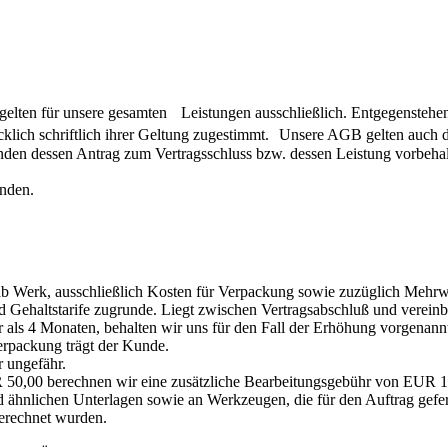
gelten für unsere gesamten Leistungen ausschließlich. Entgegenste
cklich schriftlich ihrer Geltung zugestimmt. Unsere AGB gelten auch 
en dessen Antrag zum Vertragsschluss bzw. dessen Leistung vorbeha
unden.
 ab Werk, ausschließlich Kosten für Verpackung sowie zuzüglich Mehrw
nd Gehaltstarife zugrunde. Liegt zwischen Vertragsabschluß und vereinba
r als 4 Monaten, behalten wir uns für den Fall der Erhöhung vorgenann
erpackung trägt der Kunde.
 ungefähr.
 50,00 berechnen wir eine zusätzliche Bearbeitungsgebühr von EUR 1
 ähnlichen Unterlagen sowie an Werkzeugen, die für den Auftrag gefer
erechnet wurden.