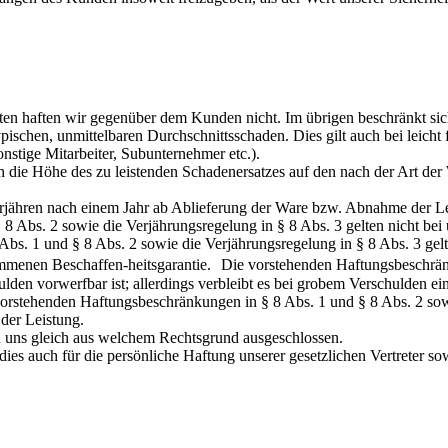
hten haften wir gegenüber dem Kunden nicht. Im übrigen beschränkt sich
ischen, unmittelbaren Durchschnittsschaden. Dies gilt auch bei leicht f
nstige Mitarbeiter, Subunternehmer etc.).
n die Höhe des zu leistenden Schadenersatzes auf den nach der Art der
jähren nach einem Jahr ab Ablieferung der Ware bzw. Abnahme der Le
8 Abs. 2 sowie die Verjährungsregelung in § 8 Abs. 3 gelten nicht be
bs. 1 und § 8 Abs. 2 sowie die Verjährungsregelung in § 8 Abs. 3 gel
mmenen Beschaffen-heitsgarantie. Die vorstehenden Haftungsbeschränk
hulden vorwerfbar ist; allerdings verbleibt es bei grobem Verschulden 
orstehenden Haftungsbeschränkungen in § 8 Abs. 1 und § 8 Abs. 2 sowie
der Leistung.
 uns gleich aus welchem Rechtsgrund ausgeschlossen.
dies auch für die persönliche Haftung unserer gesetzlichen Vertreter so