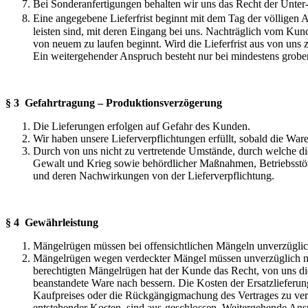
Bei Sonderanfertigungen behalten wir uns das Recht der Unter-
Eine angegebene Lieferfrist beginnt mit dem Tag der völligen 
leisten sind, mit deren Eingang bei uns. Nachträglich vom K
von neuem zu laufen beginnt. Wird die Lieferfrist aus von uns
Ein weitergehender Anspruch besteht nur bei mindestens grobe
§ 3 Gefahrtragung – Produktionsverzögerung
Die Lieferungen erfolgen auf Gefahr des Kunden.
Wir haben unsere Lieferverpflichtungen erfüllt, sobald die Wa
Durch von uns nicht zu vertretende Umstände, durch welche di
Gewalt und Krieg sowie behördlicher Maßnahmen, Betriebsstöru
und deren Nachwirkungen von der Lieferverpflichtung.
§ 4 Gewährleistung
Mängelrügen müssen bei offensichtlichen Mängeln unverzüglic
Mängelrügen wegen verdeckter Mängel müssen unverzüglich nac
berechtigten Mängelrügen hat der Kunde das Recht, von uns d
beanstandete Ware nach bessern. Die Kosten der Ersatzlieferun
Kaufpreises oder die Rückgängigmachung des Vertrages zu ver
entstehender Kosten, sind aus-geschlossen. Weitergehende Anspr