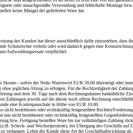
gnete oder unsachgemäße Verwendung und fehlerhafte Montage bzw. 
llen keine Mängel der gelieferten Ware dar.
isung des Kunden hat dieser ausschließlich dafür einzustehen, dass i
 Schutzrechte verletzt oder wird dadurch gegen eine Kennzeichnungsvo
zum Aufwendungsersatz verpflichtet.
 Skonto - sofern der Netto Warenwert EUR 50,00 übersteigt oder in
 ohne jeglichen Abzug zu erfolgen. Für die Rechtzeitigkeit der Zahlu
eferung und dem 30. Tage nach dem Rechnungsdatum bankübliche Zins
Zahlungen jeweils auf die älteste noch offene Rechnung einschließl
r Kunde eine Kostenpauschale in Höhe von EUR 10,00.
 nicht bestrittenen oder rechtskräftig festgestellten Rechten/Forderun
 uns nicht bestrittenen oder rechtskräftig festgestellten Gegenforderu
ng bzw. Fertigung bestellter Ware bis zur vollständigen Zahlung rückst
(z.B. Scheck- und Wechselproteste), bei Übergang des Geschäfts auf D
e zu verlangen. Lehnt der Kunde diese Art der Geschäftsabwicklung ab,