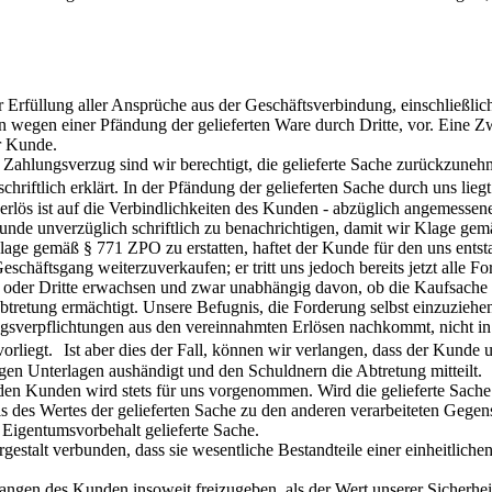
r Erfüllung aller Ansprüche aus der Geschäftsverbindung, einschließl
n wegen einer Pfändung der gelieferten Ware durch Dritte, vor. Eine Zw
er Kunde.
Zahlungsverzug sind wir berechtigt, die gelieferte Sache zurückzunehm
 schriftlich erklärt. In der Pfändung der gelieferten Sache durch uns li
serlös ist auf die Verbindlichkeiten des Kunden - abzüglich angemess
Kunde unverzüglich schriftlich zu benachrichtigen, damit wir Klage ge
 Klage gemäß § 771 ZPO zu erstatten, haftet der Kunde für den uns entst
Geschäftsgang weiterzuverkaufen; er tritt uns jedoch bereits jetzt all
oder Dritte erwachsen und zwar unabhängig davon, ob die Kaufsache o
retung ermächtigt. Unsere Befugnis, die Forderung selbst einzuziehen, 
gsverpflichtungen aus den vereinnahmten Erlösen nachkommt, nicht in
 vorliegt. Ist aber dies der Fall, können wir verlangen, dass der Kund
en Unterlagen aushändigt und den Schuldnern die Abtretung mitteilt.
den Kunden wird stets für uns vorgenommen. Wird die gelieferte Sache
 des Wertes der gelieferten Sache zu den anderen verarbeiteten Gegens
r Eigentumsvorbehalt gelieferte Sache.
talt verbunden, dass sie wesentliche Bestandteile einer einheitlichen
langen des Kunden insoweit freizugeben, als der Wert unserer Sicherhei