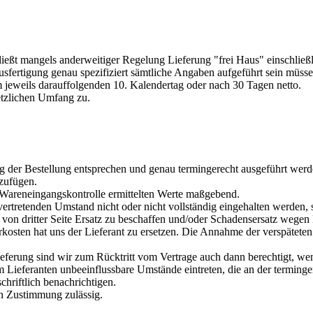
ließt mangels anderweitiger Regelung Lieferung "frei Haus" einschlie
sfertigung genau spezifiziert sämtliche Angaben aufgeführt sein müss
 jeweils darauffolgenden 10. Kalendertag oder nach 30 Tagen netto.
etzlichen Umfang zu.
er Bestellung entsprechen und genau termingerecht ausgeführt werden.
izufügen.
 Wareneingangskontrolle ermittelten Werte maßgebend.
rtretenden Umstand nicht oder nicht vollständig eingehalten werden, s
on dritter Seite Ersatz zu beschaffen und/oder Schadensersatz wegen N
osten hat uns der Lieferant zu ersetzen. Die Annahme der verspäteten 
eferung sind wir zum Rücktritt vom Vertrage auch dann berechtigt, wen
Lieferanten unbeeinflussbare Umstände eintreten, die an der terminger
chriftlich benachrichtigen.
en Zustimmung zulässig.