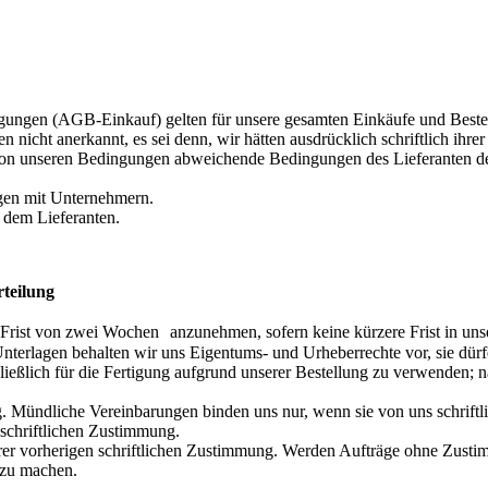
gungen (AGB-Einkauf) gelten für unsere gesamten Einkäufe und Bestel
icht anerkannt, es sei denn, wir hätten ausdrücklich schriftlich ih
 von unseren Bedingungen abweichende Bedingungen des Lieferanten de
gen mit Unternehmern.
 dem Lieferanten.
rteilung
er Frist von zwei Wochen anzunehmen, sofern keine kürzere Frist in unse
rlagen behalten wir uns Eigentums- und Urheberrechte vor, sie dürfen
ießlich für die Fertigung aufgrund unserer Bestellung zu verwenden; n
tig. Mündliche Vereinbarungen binden uns nur, wenn sie von uns schrift
 schriftlichen Zustimmung.
er vorherigen schriftlichen Zustimmung. Werden Aufträge ohne Zustim
 zu machen.