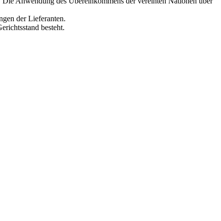
nd. Die Anwendung des Übereinkommens der vereinten Nationen über
ungen der Lieferanten.
erichtsstand besteht.