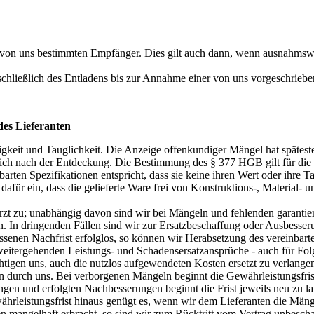
n von uns bestimmten Empfänger. Dies gilt auch dann, wenn ausnahmsw
hließlich des Entladens bis zur Annahme einer von uns vorgeschriebenen
es Lieferanten
ndigkeit und Tauglichkeit. Die Anzeige offenkundiger Mängel hat späte
lich nach der Entdeckung. Die Bestimmung des § 377 HGB gilt für die
nbarten Spezifikationen entspricht, dass sie keine ihren Wert oder ihre 
t dafür ein, dass die gelieferte Ware frei von Konstruktions-, Material-
zt zu; unabhängig davon sind wir bei Mängeln und fehlenden garantiert
n. In dringenden Fällen sind wir zur Ersatzbeschaffung oder Ausbesser
nen Nachfrist erfolglos, so können wir Herabsetzung des vereinbarten
itergehenden Leistungs- und Schadensersatzansprüche - auch für Folge
htigen uns, auch die nutzlos aufgewendeten Kosten ersetzt zu verlange
 durch uns. Bei verborgenen Mängeln beginnt die Gewährleistungsfrist
gen und erfolgten Nachbesserungen beginnt die Frist jeweils neu zu la
rleistungsfrist hinaus genügt es, wenn wir dem Lieferanten die Mängel
n mangelhaft erbracht, so sind wir zum Rücktritt vom Vertrag unbesch