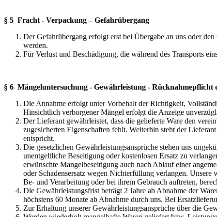
§ 5 Fracht - Verpackung – Gefahrübergang
Der Gefahrübergang erfolgt erst bei Übergabe an uns oder de
werden.
Für Verlust und Beschädigung, die während des Transports einsc
§ 6 Mängeluntersuchung - Gewährleistung - Rücknahmepflicht d
Die Annahme erfolgt unter Vorbehalt der Richtigkeit, Vollstä
Hinsichtlich verborgener Mängel erfolgt die Anzeige unverzüg
Der Lieferant gewährleistet, dass die gelieferte Ware den verei
zugesicherten Eigenschaften fehlt. Weiterhin steht der Lieferan
entspricht.
Die gesetzlichen Gewährleistungsansprüche stehen uns ungekür
unentgeltliche Beseitigung oder kostenlosen Ersatz zu verlange
erwünschte Mangelbeseitigung auch nach Ablauf einer angemesse
oder Schadensersatz wegen Nichterfüllung verlangen. Unsere we
Be- und Verarbeitung oder bei ihrem Gebrauch auftreten, berec
Die Gewährleistungsfrist beträgt 2 Jahre ab Abnahme der Waren
höchstens 60 Monate ab Abnahme durch uns. Bei Ersatzlieferun
Zur Erhaltung unserer Gewährleistungsansprüche über die Gewäh
Werden wiederholt mangelhafte Waren geliefert bzw. Leistunge