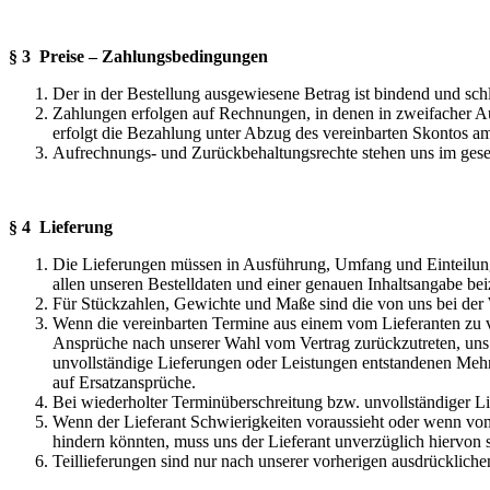
§ 3 Preise – Zahlungsbedingungen
Der in der Bestellung ausgewiesene Betrag ist bindend und sch
Zahlungen erfolgen auf Rechnungen, in denen in zweifacher Au
erfolgt die Bezahlung unter Abzug des vereinbarten Skontos am
Aufrechnungs- und Zurückbehaltungsrechte stehen uns im ges
§ 4 Lieferung
Die Lieferungen müssen in Ausführung, Umfang und Einteilung d
allen unseren Bestelldaten und einer genauen Inhaltsangabe be
Für Stückzahlen, Gewichte und Maße sind die von uns bei der
Wenn die vereinbarten Termine aus einem vom Lieferanten zu ve
Ansprüche nach unserer Wahl vom Vertrag zurückzutreten, uns v
unvollständige Lieferungen oder Leistungen entstandenen Mehrk
auf Ersatzansprüche.
Bei wiederholter Terminüberschreitung bzw. unvollständiger Li
Wenn der Lieferant Schwierigkeiten voraussieht oder wenn vom 
hindern könnten, muss uns der Lieferant unverzüglich hiervon s
Teillieferungen sind nur nach unserer vorherigen ausdrücklich