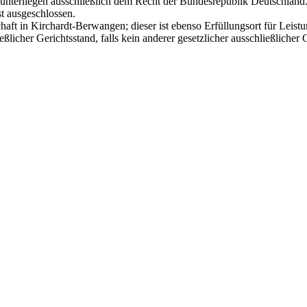
 unterliegen ausschließlich dem Recht der Bundesrepublik Deutschla
t ausgeschlossen.
chaft in Kirchardt-Berwangen; dieser ist ebenso Erfüllungsort für Leist
licher Gerichtsstand, falls kein anderer gesetzlicher ausschließlicher G