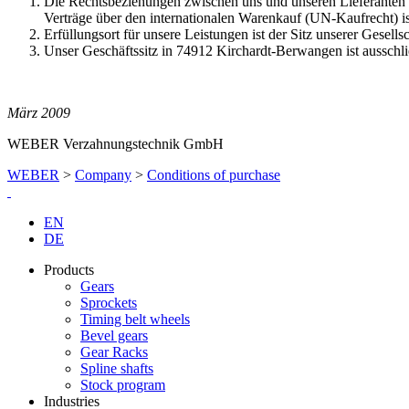
Die Rechtsbeziehungen zwischen uns und unseren Lieferanten
Verträge über den internationalen Warenkauf (UN-Kaufrecht) is
Erfüllungsort für unsere Leistungen ist der Sitz unserer Gesells
Unser Geschäftssitz in 74912 Kirchardt-Berwangen ist ausschließ
März 2009
WEBER Verzahnungstechnik GmbH
WEBER
>
Company
>
Conditions of purchase
EN
DE
Products
Gears
Sprockets
Timing belt wheels
Bevel gears
Gear Racks
Spline shafts
Stock program
Industries