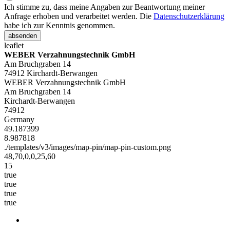
Ich stimme zu, dass meine Angaben zur Beantwortung meiner
Anfrage erhoben und verarbeitet werden. Die
Datenschutzerklärung
habe ich zur Kenntnis genommen.
absenden
leaflet
WEBER Verzahnungstechnik GmbH
Am Bruchgraben 14
74912 Kirchardt-Berwangen
WEBER Verzahnungstechnik GmbH
Am Bruchgraben 14
Kirchardt-Berwangen
74912
Germany
49.187399
8.987818
./templates/v3/images/map-pin/map-pin-custom.png
48,70,0,0,25,60
15
true
true
true
true