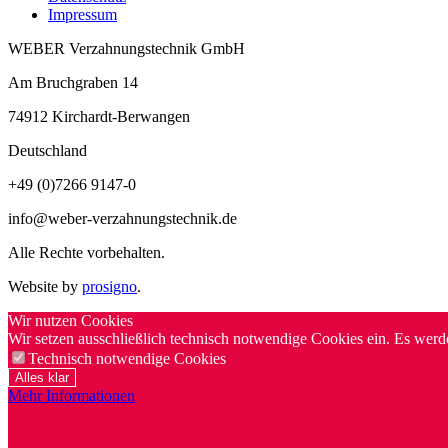
Impressum
WEBER Verzahnungstechnik GmbH
Am Bruchgraben 14
74912
Kirchardt-Berwangen
Deutschland
+49 (0)7266 9147-0
info@weber-verzahnungstechnik.de
Alle Rechte vorbehalten.
Website by
prosigno
.
Wir nutzen Cookies
Wir setzen ausschließlich technisch notwendige Cookies ein. Es werd
Technisch notwendige Cookies
Alles klar
Mehr Informationen