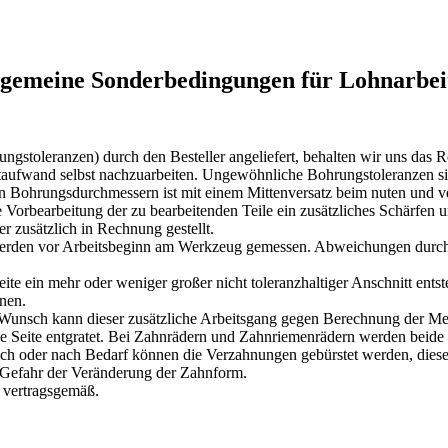
lgemeine Sonderbedingungen für Lohnarbei
toleranzen) durch den Besteller angeliefert, behalten wir uns das Re
ufwand selbst nachzuarbeiten. Ungewöhnliche Bohrungstoleranzen sind
en Bohrungsdurchmessern ist mit einem Mittenversatz beim nuten und v
Vorbearbeitung der zu bearbeitenden Teile ein zusätzliches Schärfen u
 zusätzlich in Rechnung gestellt.
werden vor Arbeitsbeginn am Werkzeug gemessen. Abweichungen durch 
 ein mehr oder weniger großer nicht toleranzhaltiger Anschnitt entsteh
anen.
Wunsch kann dieser zusätzliche Arbeitsgang gegen Berechnung der Me
ge Seite entgratet. Bei Zahnrädern und Zahnriemenrädern werden beide 
sch oder nach Bedarf können die Verzahnungen gebürstet werden, dies
e Gefahr der Veränderung der Zahnform.
r vertragsgemäß.