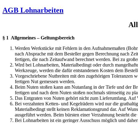
AGB Lohnarbeiten
Al
§ 1 Allgemeines – Geltungsbereich
Werden Werkstücke mit Fehlern in den Aufnahmemaßen (Bohrungs
nach Absprache mit dem Besteller gegen Berechnung nach Zeita
fertigen, die nach Zeitaufwand berechnet werden. Bei zu groß
Wird bei Lohnarbeiten, Materialbedingt oder durch mangelhafte 
Werkzeuge, werden die dafür entstandenen Kosten dem Besteller
Vorgeschriebene Nutbreiten mit den zugehörigen Toleranzen 
fertigen Nut gemessen werden.
Beim Nuten stoßen kann am Nutanfang in der Tiefe und der Breite
fertigen und nach dem Nuten stoßen nochmals stirnseitig zu pl
Das Entgraten von Nuten gehört nicht zum Lieferumfang. Auf 
Bei verzahnten Ketten- und Kegelrädern wird nur die grathalti
Materialbedingt stellt keinen Reklamationsgrund dar. Auf Wun
ausgeführt werden. Beim bürsten einer Verzahnung besteht di
Bei Lohnarbeiten ist ein geringer Ausschuss möglich und dahe