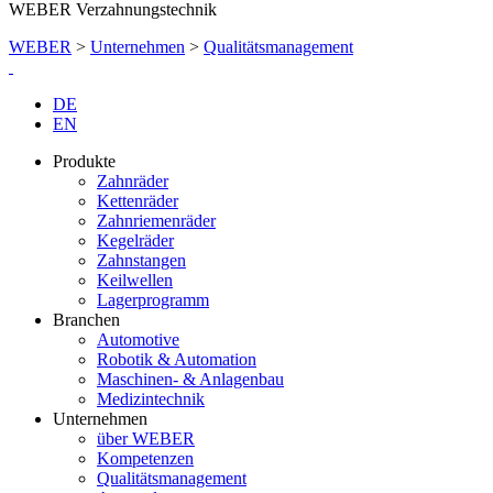
WEBER Verzahnungstechnik
WEBER
>
Unternehmen
>
Qualitätsmanagement
DE
EN
Produkte
Zahnräder
Kettenräder
Zahnriemenräder
Kegelräder
Zahnstangen
Keilwellen
Lagerprogramm
Branchen
Automotive
Robotik & Automation
Maschinen- & Anlagenbau
Medizintechnik
Unternehmen
über WEBER
Kompetenzen
Qualitätsmanagement