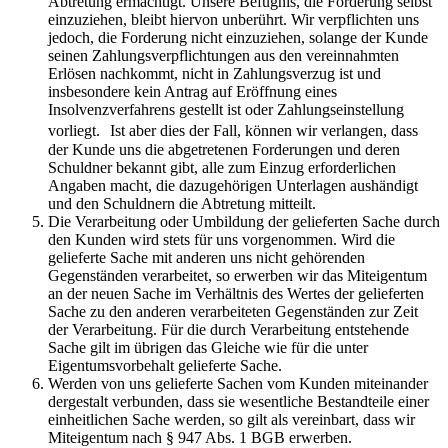
Abtretung ermächtigt. Unsere Befugnis, die Forderung selbst
einzuziehen, bleibt hiervon unberührt. Wir verpflichten uns
jedoch, die Forderung nicht einzuziehen, solange der Kunde
seinen Zahlungsverpflichtungen aus den vereinnahmten
Erlösen nachkommt, nicht in Zahlungsverzug ist und
insbesondere kein Antrag auf Eröffnung eines
Insolvenzverfahrens gestellt ist oder Zahlungseinstellung
vorliegt. Ist aber dies der Fall, können wir verlangen, dass
der Kunde uns die abgetretenen Forderungen und deren
Schuldner bekannt gibt, alle zum Einzug erforderlichen
Angaben macht, die dazugehörigen Unterlagen aushändigt
und den Schuldnern die Abtretung mitteilt.
Die Verarbeitung oder Umbildung der gelieferten Sache durch
den Kunden wird stets für uns vorgenommen. Wird die
gelieferte Sache mit anderen uns nicht gehörenden
Gegenständen verarbeitet, so erwerben wir das Miteigentum
an der neuen Sache im Verhältnis des Wertes der gelieferten
Sache zu den anderen verarbeiteten Gegenständen zur Zeit
der Verarbeitung. Für die durch Verarbeitung entstehende
Sache gilt im übrigen das Gleiche wie für die unter
Eigentumsvorbehalt gelieferte Sache.
Werden von uns gelieferte Sachen vom Kunden miteinander
dergestalt verbunden, dass sie wesentliche Bestandteile einer
einheitlichen Sache werden, so gilt als vereinbart, dass wir
Miteigentum nach § 947 Abs. 1 BGB erwerben.