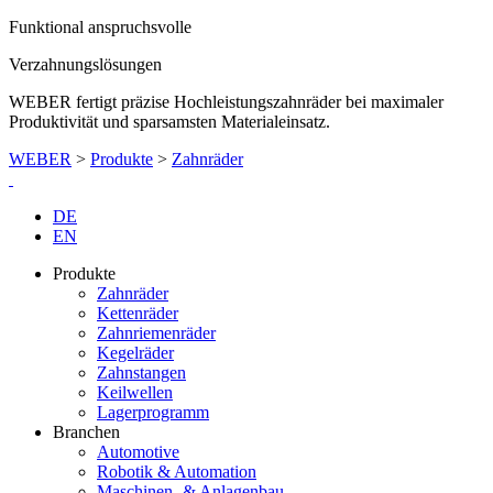
Funktional anspruchsvolle
Verzahnungslösungen
WEBER fertigt präzise Hochleistungszahnräder bei maximaler
Produktivität und sparsamsten Materialeinsatz.
WEBER
>
Produkte
>
Zahnräder
DE
EN
Produkte
Zahnräder
Kettenräder
Zahnriemenräder
Kegelräder
Zahnstangen
Keilwellen
Lagerprogramm
Branchen
Automotive
Robotik & Automation
Maschinen- & Anlagenbau